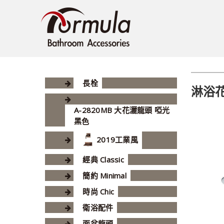
長栓
淋浴
A-2820MB 大花灑龍頭 啞光
黑色
2019工業風
經典 Classic
簡約 Minimal
時尚 Chic
衛浴配件
面盆龍頭