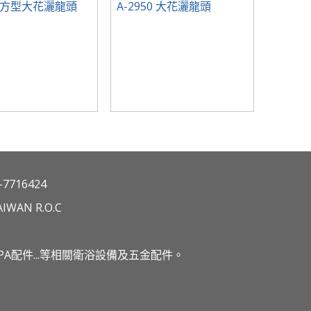
80 方型大花灑龍頭
A-2950 大花灑龍頭
7716424
IWAN R.O.C
A配件...等相關衛浴設備及五金配件。