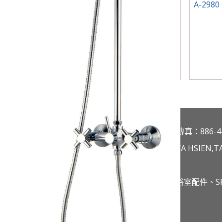
1 大花灑龍頭
A-2900 大花灑龍頭
A-29
縣鹿港鎮頭南里頭庄巷4號
電話：886-4-7719937
傳真：886-4-
CHUANG,HSIANG,TOUNAN LI,LUKANG CHEN,HWA HSIEN,TA
pe7716424@yahoo.com.tw
蓋:浴室、廚房 給水銅器、精密陶瓷龍頭、水龍頭、浴室配件、SP
013HOPE CO.,LTD All Rights Reserved. WebDesign by 維度架站