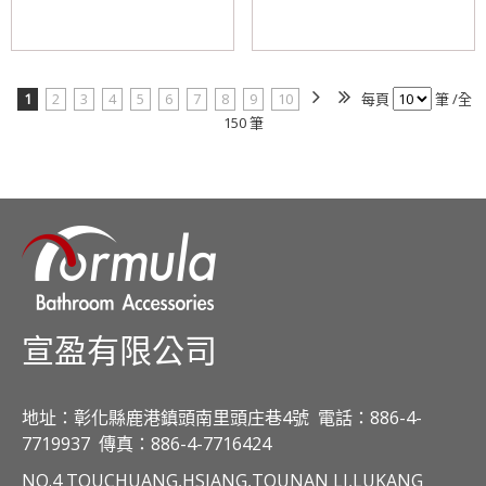
1
2
3
4
5
6
7
8
9
10
每頁
筆 /全
150 筆
宣盈有限公司
地址：彰化縣鹿港鎮頭南里頭庄巷4號
電話：886-4-
7719937
傳真：886-4-7716424
NO.4 TOUCHUANG,HSIANG,TOUNAN LI,LUKANG