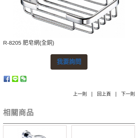
R-8205 肥皂網(全銅)
我要詢問
|
|
上一則
回上頁
下一則
相關商品